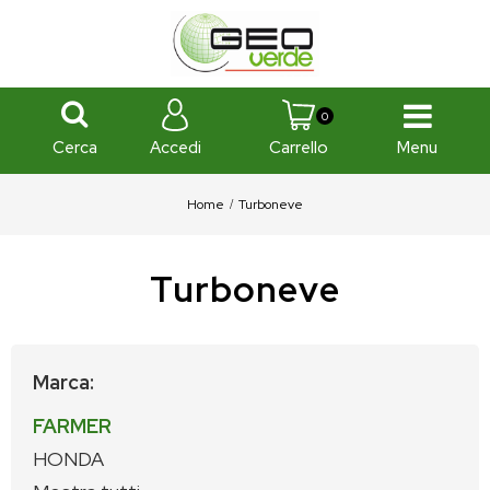
0
Cerca
Menu
Accedi
Carrello
Home
Turboneve
Turboneve
Marca:
FARMER
HONDA