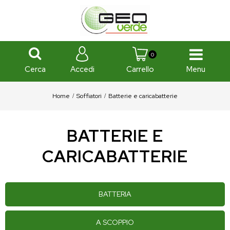
0
Cerca
Menu
Accedi
Carrello
Home
Soffiatori
Batterie e caricabatterie
BATTERIE E
CARICABATTERIE
BATTERIA
A SCOPPIO