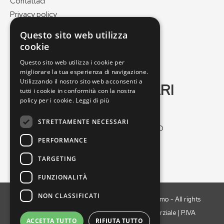
Contattaci
Privacy policy
Cookie policy
Questo sito web utilizza
Pagamenti e spedizioni
cookie
Condizioni di vendita
Questo sito web utilizza i cookie per
migliorare la tua esperienza di navigazione.
Utilizzando il nostro sito web acconsenti a
GEO VERDE DI SOGARI
tutti i cookie in conformità con la nostra
MASSIMO
policy per i cookie.
Leggi di più
STRETTAMENTE NECESSARI
Via Nuova Ponente, 25/2, 41012 Carpi MO
PERFORMANCE
Tel:
059664547
Email:
geoverde@geoverde.it
TARGETING
FUNZIONALITÀ
NON CLASSIFICATI
Copyright © 2021 GEO VERDE di Sogari Massimo - All rights
reserved. È vietata la riproduzione anche parziale | P.IVA
ACCETTA TUTTO
RIFIUTA TUTTO