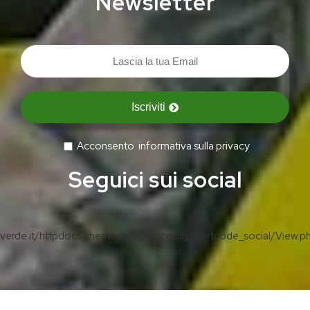
Newsletter
Iscriviti
Acconsento
informativa sulla privacy
Seguici sui social
erde.it/httpdocs/theme/tpl/shortcode/shortcode_social/View.p