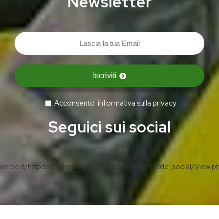
Newsletter
Iscriviti
Acconsento
informativa sulla privacy
Seguici sui social
erde.it/httpdocs/theme/tpl/shortcode/shortcode_social/View.p