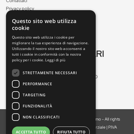
Contattaci
Privacy policy
Cookie policy
Questo sito web utilizza
Pagamenti e spedizioni
cookie
Condizioni di vendita
Questo sito web utilizza i cookie per
migliorare la tua esperienza di navigazione.
Utilizzando il nostro sito web acconsenti a
GEO VERDE DI SOGARI
tutti i cookie in conformità con la nostra
MASSIMO
policy per i cookie.
Leggi di più
STRETTAMENTE NECESSARI
Via Nuova Ponente, 25/2, 41012 Carpi MO
PERFORMANCE
Tel:
059664547
Email:
geoverde@geoverde.it
TARGETING
FUNZIONALITÀ
NON CLASSIFICATI
Copyright © 2021 GEO VERDE di Sogari Massimo - All rights
reserved. È vietata la riproduzione anche parziale | P.IVA
ACCETTA TUTTO
RIFIUTA TUTTO