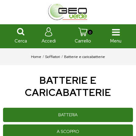
0
Cerca
Menu
Accedi
Carrello
Home
Soffiatori
Batterie e caricabatterie
BATTERIE E
CARICABATTERIE
BATTERIA
A SCOPPIO