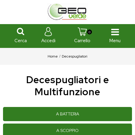
0
Cerca
Menu
Accedi
Carrello
Home
Decespugliatori
Decespugliatori e
Multifunzione
A BATTERIA
A SCOPPIO