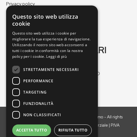
Privacy policy
Cookie policy
Questo sito web utilizza
Pagamenti e spedizioni
cookie
Condizioni di vendita
Questo sito web utilizza i cookie per
migliorare la tua esperienza di navigazione.
Utilizzando il nostro sito web acconsenti a
GEO VERDE DI SOGARI
tutti i cookie in conformità con la nostra
MASSIMO
policy per i cookie.
Leggi di più
STRETTAMENTE NECESSARI
Via Nuova Ponente, 25/2, 41012 Carpi MO
PERFORMANCE
Tel:
059664547
Email:
geoverde@geoverde.it
TARGETING
FUNZIONALITÀ
NON CLASSIFICATI
Copyright © 2021 GEO VERDE di Sogari Massimo - All rights
reserved. È vietata la riproduzione anche parziale | P.IVA
ACCETTA TUTTO
RIFIUTA TUTTO
03077550352