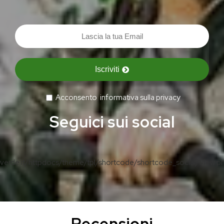
Iscriviti
Acconsento
informativa sulla privacy
Seguici sui social
erde.it/httpdocs/theme/tpl/shortcode/shortcode_social/View.p