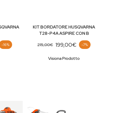
SQVARNA
KIT BORDATORE HUSQVARNA
T28-P4A ASPIRE CON B
199,00€
215,00€
-16%
-7%
Visiona Prodotto