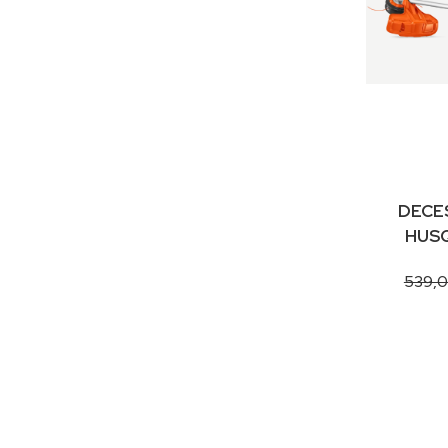
DECE
HUS
539,