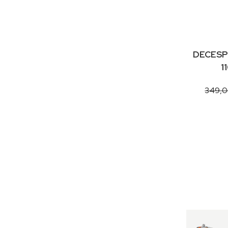
DECESP
1
349,