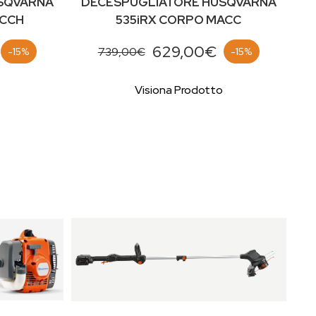
SQVARNA
DECESPUGLIATORE HUSQVARNA
ACCH
535iRX CORPO MACC
629,00€
739,00€
-15%
-15%
o
Visiona Prodotto