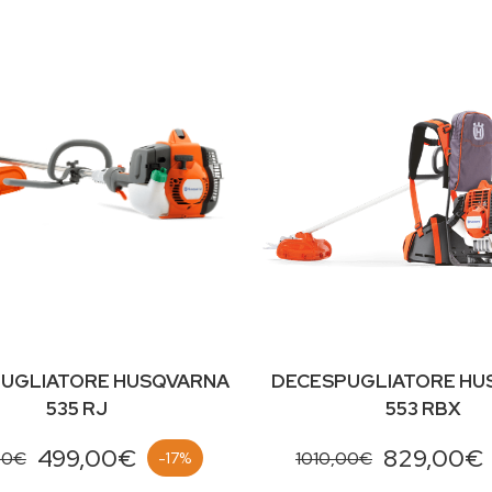
UGLIATORE HUSQVARNA
DECESPUGLIATORE HU
535 RJ
553 RBX
499,00€
829,00€
00€
1010,00€
-17%