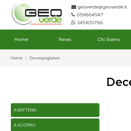
geoverde@geoverde.it
059664547
3451651766
Home
News
Chi Siamo
Home
Decespugliatori
Dece
A BATTERIA
A SCOPPIO