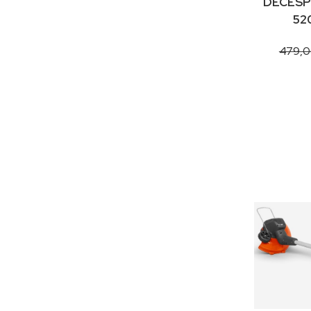
DECESP
52
479,