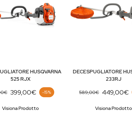
UGLIATORE HUSQVARNA
DECESPUGLIATORE HU
525 RJX
233RJ
399,00€
449,00€
00€
589,00€
-15%
Visiona Prodotto
Visiona Prodotto