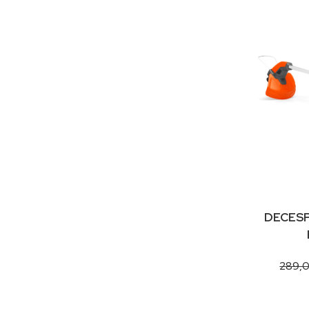
DECESP
289,