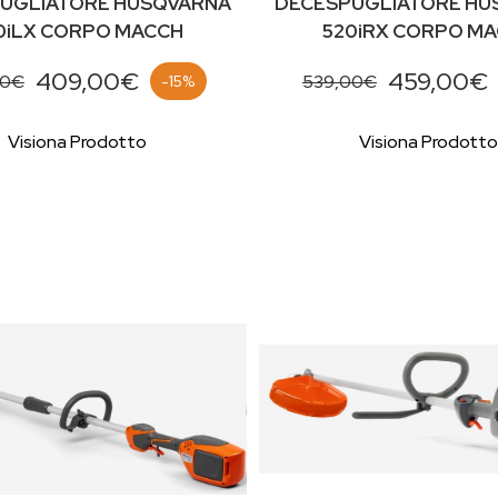
UGLIATORE HUSQVARNA
DECESPUGLIATORE HU
0iLX CORPO MACCH
520iRX CORPO M
409,00€
459,00€
00€
539,00€
-15%
Visiona Prodotto
Visiona Prodott