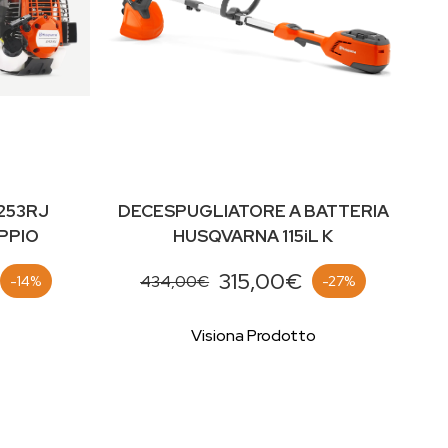
253RJ
DECESPUGLIATORE A BATTERIA
PPIO
HUSQVARNA 115iL K
315,00€
434,00€
-14%
-27%
Visiona Prodotto