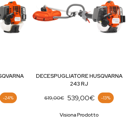
SQVARNA
DECESPUGLIATORE HUSQVARNA
243 RJ
539,00€
619,00€
-24%
-13%
Visiona Prodotto