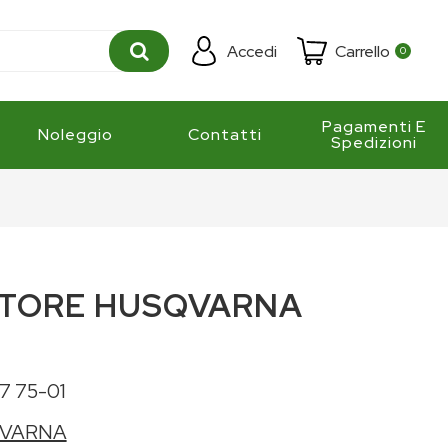
Accedi
Carrello
0
Pagamenti E
Noleggio
Contatti
Spedizioni
ATORE HUSQVARNA
7 75-01
VARNA