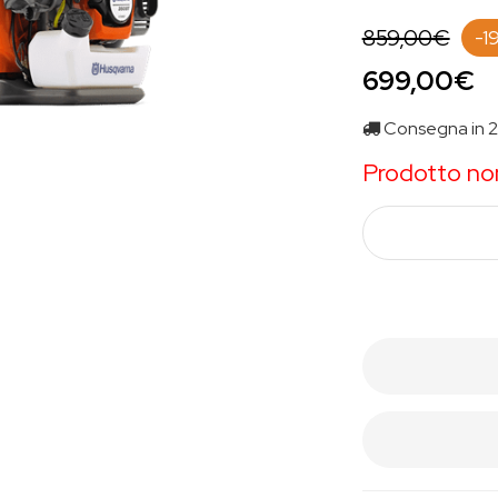
859,00€
-1
699,00€
Consegna in 2-
Prodotto non