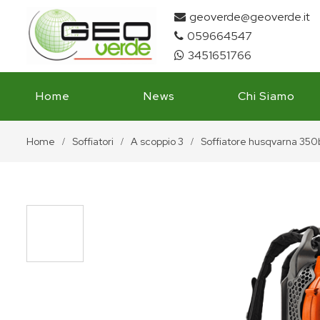
geoverde@geoverde.it
059664547
3451651766
Home
News
Chi Siamo
Home
Soffiatori
A scoppio 3
Soffiatore husqvarna 350