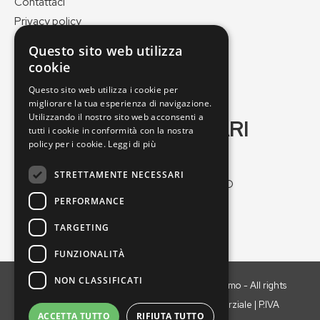
Contattaci
Privacy policy
Cookie policy
Questo sito web utilizza
Pagamenti e spedizioni
cookie
Condizioni di vendita
Questo sito web utilizza i cookie per
migliorare la tua esperienza di navigazione.
Utilizzando il nostro sito web acconsenti a
GEO VERDE DI SOGARI
tutti i cookie in conformità con la nostra
MASSIMO
policy per i cookie.
Leggi di più
STRETTAMENTE NECESSARI
Via Nuova Ponente, 25/2, 41012 Carpi MO
PERFORMANCE
Tel:
059664547
Email:
geoverde@geoverde.it
TARGETING
FUNZIONALITÀ
NON CLASSIFICATI
Copyright © 2021 GEO VERDE di Sogari Massimo - All rights
reserved. È vietata la riproduzione anche parziale | P.IVA
ACCETTA TUTTO
RIFIUTA TUTTO