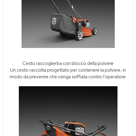
Cesto raccoglierba con blocco della polvere
Un cesto raccolta progettato per contenere la polvere, in
modo da prevenire che venga soffiata contro l'operatore.