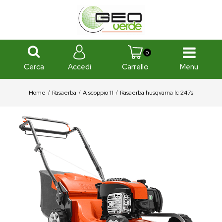
0
Cerca
Menu
Accedi
Carrello
Home
Rasaerba
A scoppio 11
Rasaerba husqvarna lc 247s