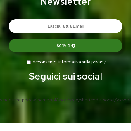
Newsletter
Iscriviti
Acconsento
informativa sulla privacy
Seguici sui social
erde.it/httpdocs/theme/tpl/shortcode/shortcode_social/View.p