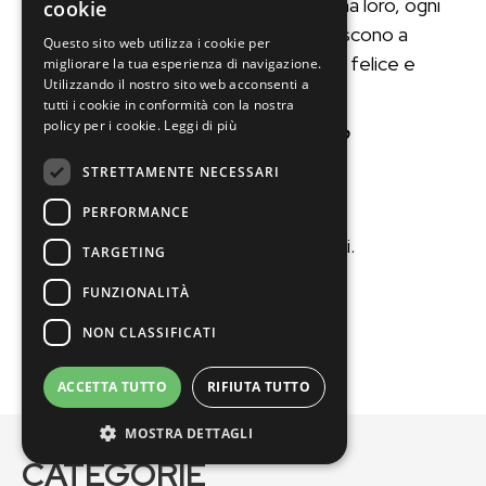
so nemmeno usarlo troppo bene ma loro, ogni
cookie
volta con sorriso e battuta, riescono a
Questo sito web utilizza i cookie per
sistemarlo e a rimandarmi a casa felice e
migliorare la tua esperienza di navigazione.
Utilizzando il nostro sito web acconsenti a
contenta! Grazie
tutti i cookie in conformità con la nostra
policy per i cookie.
Leggi di più
Maria Carla Scaravaglio
STRETTAMENTE NECESSARI
PERFORMANCE
ottima azienda molto seri.
TARGETING
Luca Paterlini
FUNZIONALITÀ
NON CLASSIFICATI
ACCETTA TUTTO
RIFIUTA TUTTO
MOSTRA DETTAGLI
CATEGORIE