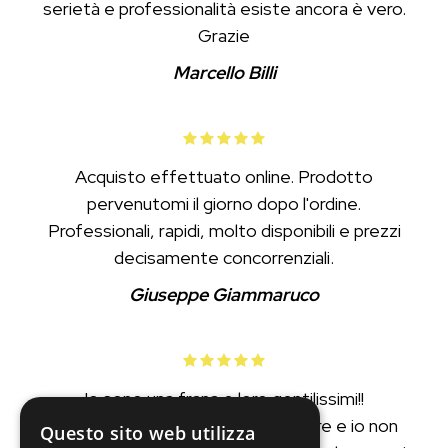
serietà e professionalità esiste ancora è vero.
Grazie
Marcello Billi
Acquisto effettuato online. Prodotto
pervenutomi il giorno dopo l'ordine.
Professionali, rapidi, molto disponibili e prezzi
decisamente concorrenziali.
Giuseppe Giammaruco
Io sono una frana e loro gentilissimi!!
Il mio tagliabordi sarebbe da buttare e io non
Questo sito web utilizza