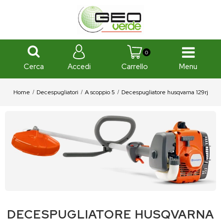
0
Cerca
Menu
Accedi
Carrello
Home
Decespugliatori
A scoppio 5
Decespugliatore husqvarna 129rj
DECESPUGLIATORE HUSQVARNA