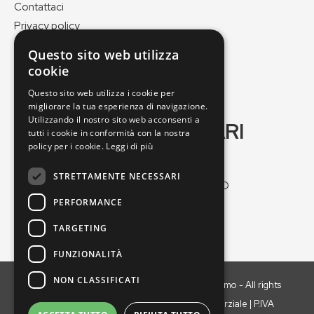
Contattaci
Privacy policy
Cookie policy
Questo sito web utilizza
Pagamenti e spedizioni
cookie
Condizioni di vendita
Questo sito web utilizza i cookie per
migliorare la tua esperienza di navigazione.
Utilizzando il nostro sito web acconsenti a
GEO VERDE DI SOGARI
tutti i cookie in conformità con la nostra
MASSIMO
policy per i cookie.
Leggi di più
STRETTAMENTE NECESSARI
Via Nuova Ponente, 25/2, 41012 Carpi MO
PERFORMANCE
Tel:
059664547
Email:
geoverde@geoverde.it
TARGETING
FUNZIONALITÀ
NON CLASSIFICATI
Copyright © 2021 GEO VERDE di Sogari Massimo - All rights
reserved. È vietata la riproduzione anche parziale | P.IVA